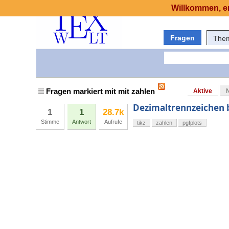
Willkommen, er
Fragen
The
Fragen markiert mit mit zahlen
Aktive
Dezimaltrennzeichen b
1
1
28.7k
Stimme
Antwort
Aufrufe
tikz
zahlen
pgfplots