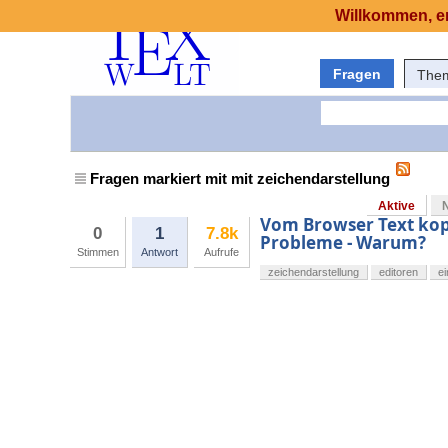
Willkommen, er
Fragen
The
Fragen markiert mit mit zeichendarstellung
Aktive
Vom Browser Text kop
0
1
7.8k
Probleme - Warum?
Stimmen
Antwort
Aufrufe
zeichendarstellung
editoren
e