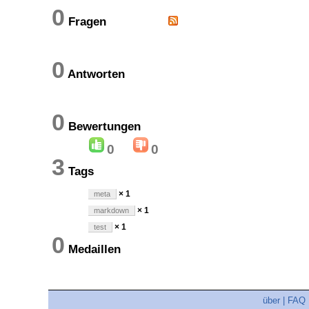
0
Fragen
0
Antworten
0
Bewertungen
0
0
3
Tags
× 1
meta
× 1
markdown
× 1
test
0
Medaillen
über
|
FAQ