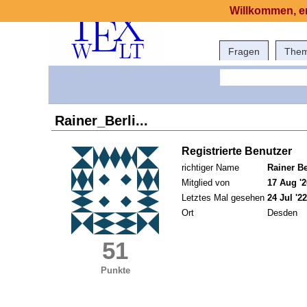
Willkommen, er
Fragen
The
Rainer_Berli...
Registrierte Benutzer
richtiger Name
Rainer Be
Mitglied von
17 Aug '2
Letztes Mal gesehen
24 Jul '22
Ort
Desden
51
Punkte