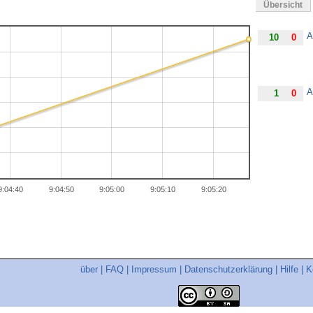
Übersicht
A
10
0
A
1
0
9:04:40
9:04:50
9:05:00
9:05:10
9:05:20
über
|
FAQ
|
Impressum
|
Datenschutzerklärung
|
Hilfe
|
K