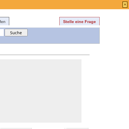
Anmelden
über
FAQ
×
fen
Stelle eine Frage