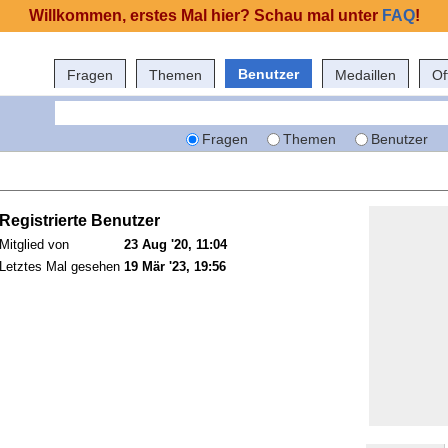
Willkommen, erstes Mal hier? Schau mal unter
FAQ
!
Benutzer
Fragen
Themen
Medaillen
Of
Fragen
Themen
Benutzer
Registrierte Benutzer
Mitglied von
23 Aug '20, 11:04
Letztes Mal gesehen
19 Mär '23, 19:56