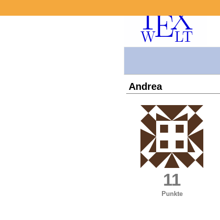
Andrea
11
Punkte