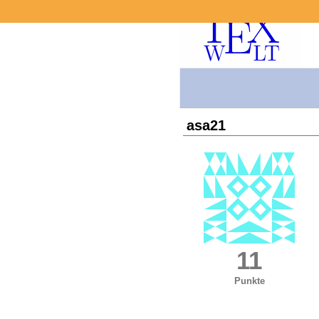
asa21
11
Punkte