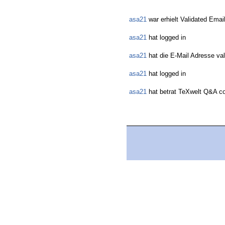
asa21
war erhielt Validated Emai
asa21
hat logged in
asa21
hat die E-Mail Adresse vali
asa21
hat logged in
asa21
hat betrat TeXwelt Q&A c