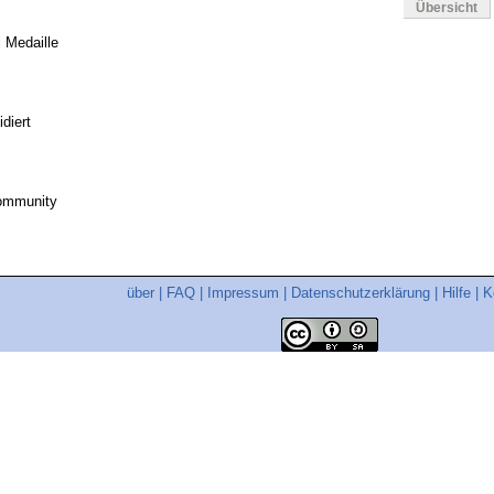
Übersicht
l Medaille
diert
ommunity
über
|
FAQ
|
Impressum
|
Datenschutzerklärung
|
Hilfe
|
K