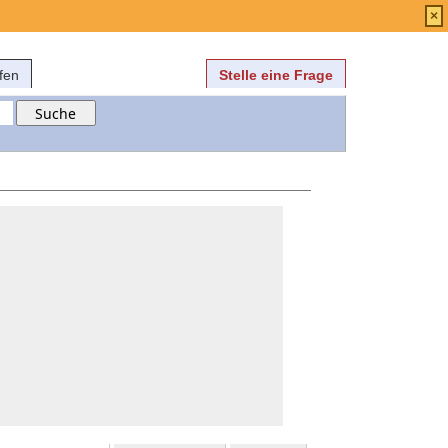
Anmelden
über
FAQ
×
fen
Stelle eine Frage