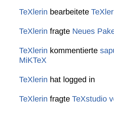
TeXlerin
bearbeitete
TeXler
TeXlerin
fragte
Neues Paket
TeXlerin
kommentierte
sap
MiKTeX
TeXlerin
hat logged in
TeXlerin
fragte
TeXstudio 