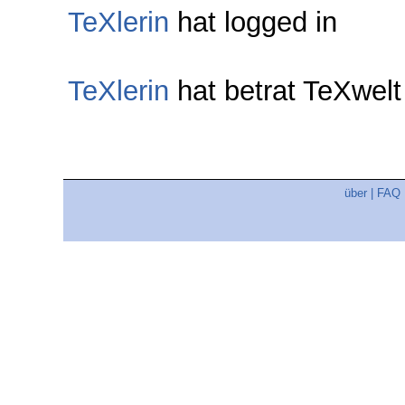
TeXlerin
hat logged in
TeXlerin
hat betrat TeXwel
über
|
FAQ