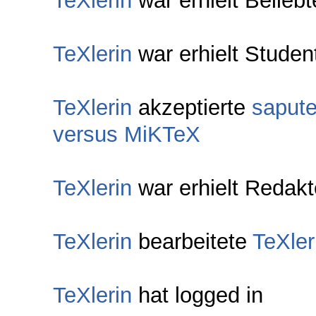
TeXlerin
war erhielt Belieb
TeXlerin
war erhielt Studen
TeXlerin
akzeptierte
sapute
versus MiKTeX
TeXlerin
war erhielt Redakt
TeXlerin
bearbeitete
TeXler
TeXlerin
hat logged in