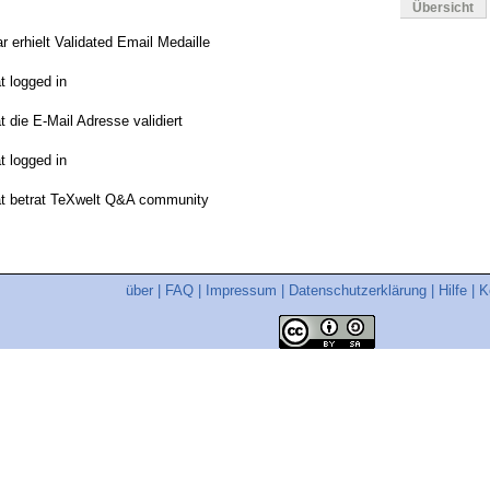
Übersicht
r erhielt Validated Email Medaille
t logged in
t die E-Mail Adresse validiert
t logged in
t betrat TeXwelt Q&A community
über
|
FAQ
|
Impressum
|
Datenschutzerklärung
|
Hilfe
|
K