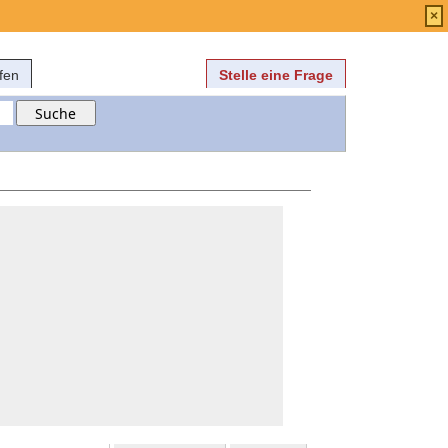
Anmelden
über
FAQ
×
fen
Stelle eine Frage