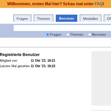
Willkommen, erstes Mal hier? Schau mal unter
FAQ
!
Benutzer
Fragen
Themen
Medaillen
Of
Fragen
Themen
Benutzer
Registrierte Benutzer
Mitglied von
11 Okt '23, 18:21
Letztes Mal gesehen
11 Okt '23, 18:22