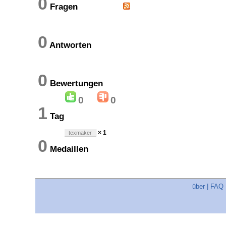
0
Fragen
0
Antworten
0
Bewertungen
0
0
1
Tag
× 1
texmaker
0
Medaillen
über
|
FAQ