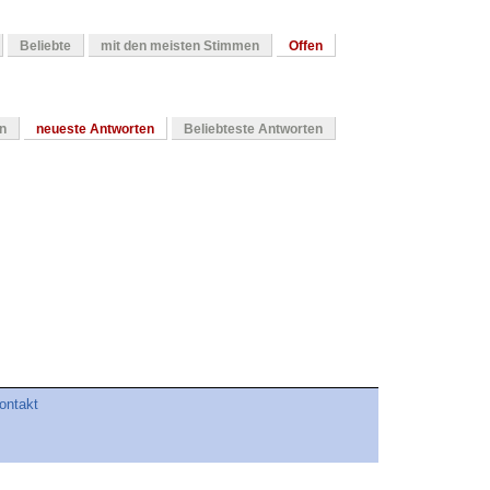
Beliebte
mit den meisten Stimmen
Offen
en
neueste Antworten
Beliebteste Antworten
ontakt