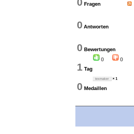
0
Fragen
0
Antworten
0
Bewertung
0
0
1
Tag
× 1
texmaker
0
Medaillen