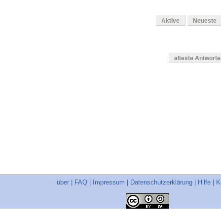
Aktive
Neueste
älteste Antwort
en
über
|
FAQ
|
Impressum
|
Datenschutzerklärung
|
Hilfe
|
K