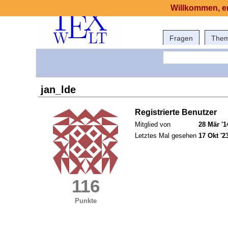
Willkommen, er
Fragen
The
jan_lde
Registrierte Benutzer
Mitglied von
28 Mär '1
Letztes Mal gesehen
17 Okt '2
116
Punkte