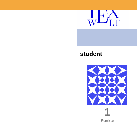
student
1
Punkte