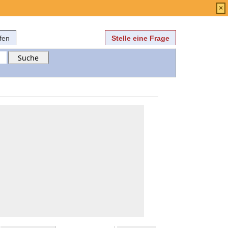
Anmelden
über
FAQ
×
fen
Stelle eine Frage