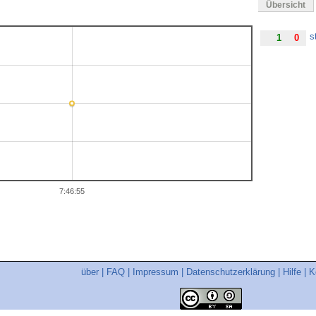
Übersicht
s
1
0
7:46:55
über
|
FAQ
|
Impressum
|
Datenschutzerklärung
|
Hilfe
|
K