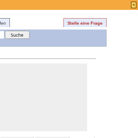
Anmelden
über
FAQ
×
fen
Stelle eine Frage