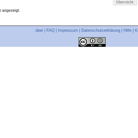
Übersicht
 angezeigt.
über
|
FAQ
|
Impressum
|
Datenschutzerklärung
|
Hilfe
|
K