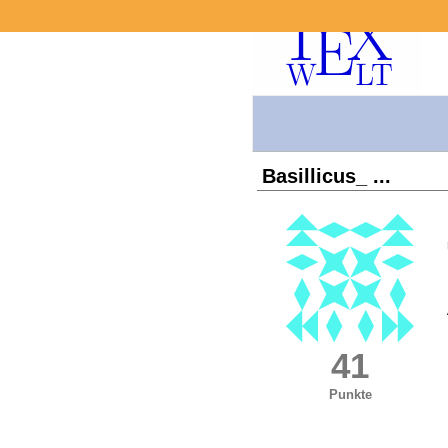
Basillicus_ ...
41
Punkte