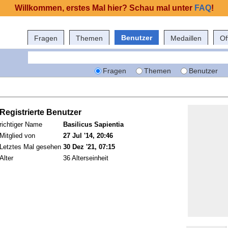
Willkommen, erstes Mal hier? Schau mal unter
FAQ
!
Benutzer
Fragen
Themen
Medaillen
Of
Fragen
Themen
Benutzer
Registrierte Benutzer
richtiger Name
Basilicus Sapientia
Mitglied von
27 Jul '14, 20:46
Letztes Mal gesehen
30 Dez '21, 07:15
Alter
36 Alterseinheit