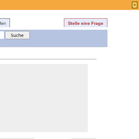
Anmelden
über
FAQ
×
fen
Stelle eine Frage