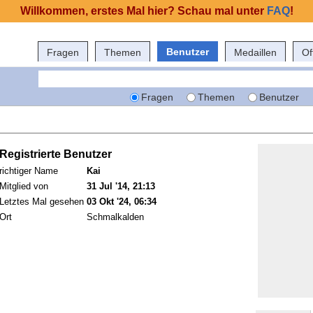
Willkommen, erstes Mal hier? Schau mal unter
FAQ
!
Benutzer
Fragen
Themen
Medaillen
Of
Fragen
Themen
Benutzer
Registrierte Benutzer
richtiger Name
Kai
Mitglied von
31 Jul '14, 21:13
Letztes Mal gesehen
03 Okt '24, 06:34
Ort
Schmalkalden