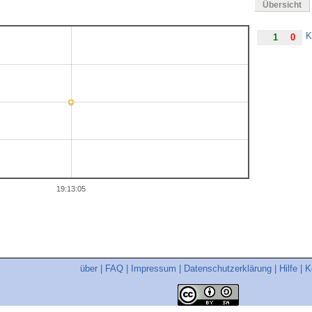
Übersicht
K
1
0
19:13:05
über
|
FAQ
|
Impressum
|
Datenschutzerklärung
|
Hilfe
|
K