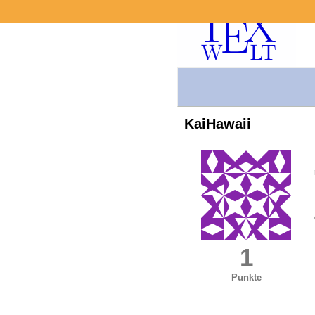
KaiHawaii
1
Punkte