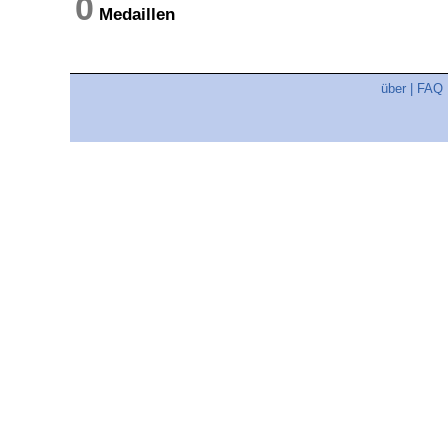
0
Medaillen
über
|
FAQ