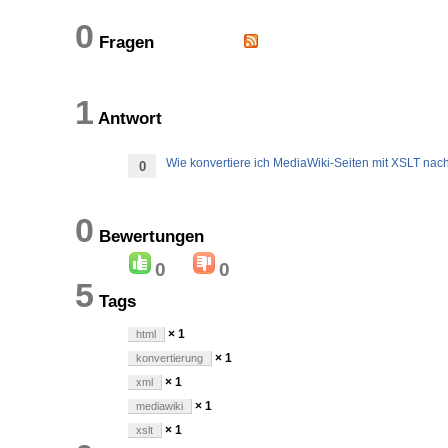
0
Fragen
1
Antwort
Wie konvertiere ich MediaWiki-Seiten mit XSLT na
0
0
Bewertungen
0
0
5
Tags
× 1
html
× 1
konvertierung
× 1
xml
× 1
mediawiki
× 1
xslt