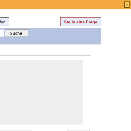
Anmelden
über
FAQ
×
fen
Stelle eine Frage