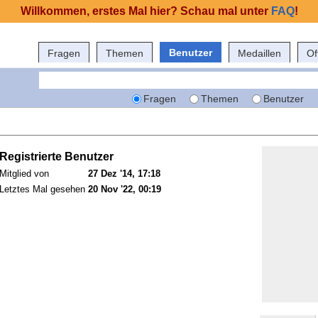
Willkommen, erstes Mal hier? Schau mal unter
FAQ
!
Benutzer
Fragen
Themen
Medaillen
Of
Fragen
Themen
Benutzer
Registrierte Benutzer
Mitglied von
27 Dez '14, 17:18
Letztes Mal gesehen
20 Nov '22, 00:19