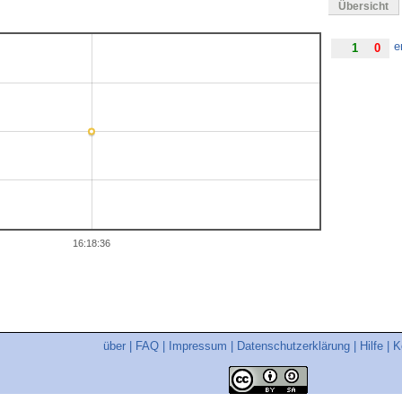
Übersicht
e
1
0
16:18:36
über
|
FAQ
|
Impressum
|
Datenschutzerklärung
|
Hilfe
|
K