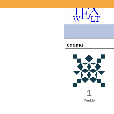
enoma
1
Punkte