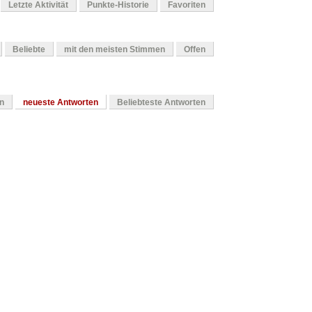
Letzte Aktivität
Punkte-Historie
Favoriten
Beliebte
mit den meisten Stimmen
Offen
en
neueste Antworten
Beliebteste Antworten