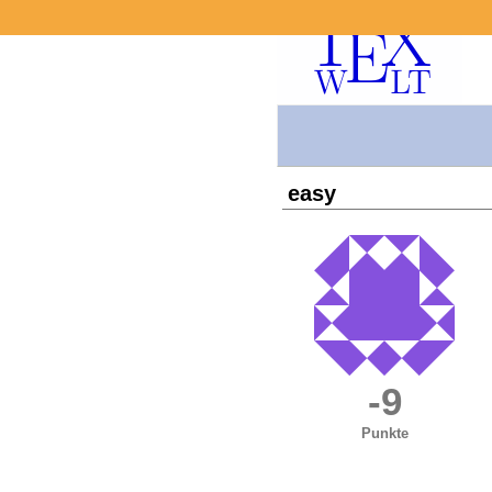
easy
-9
Punkte