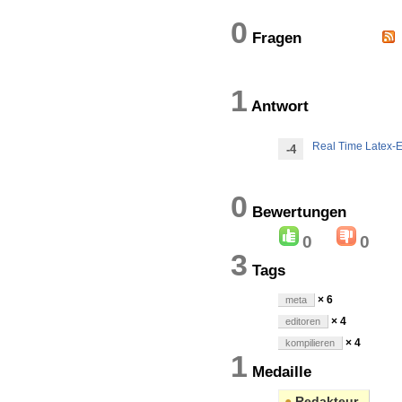
0
Fragen
1
Antwort
Real Time Latex-E
-4
0
Bewertung
0
0
3
Tags
× 6
meta
× 4
editoren
× 4
kompilieren
1
Medaille
●
Redakteur