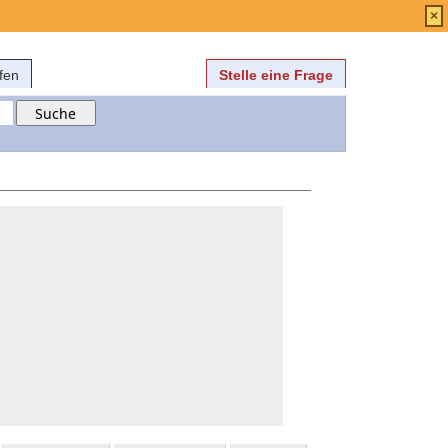
Anmelden
über
FAQ
×
fen
Stelle eine Frage