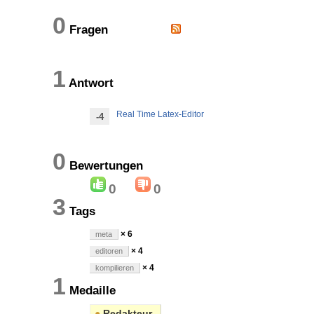
0
Fragen
1
Antwort
Real Time Latex-Editor
-4
0
Bewertungen
0
0
3
Tags
× 6
meta
× 4
editoren
× 4
kompilieren
1
Medaille
●
Redakteur