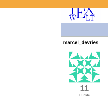
marcel_devries
11
Punkte