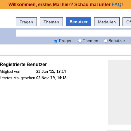
Willkommen, erstes Mal hier? Schau mal unter
FAQ
!
Benutzer
Fragen
Themen
Medaillen
Of
Fragen
Themen
Benutzer
Registrierte Benutzer
Mitglied von
23 Jan '15, 17:14
Letztes Mal gesehen
02 Nov '19, 14:18