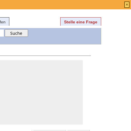
Anmelden
über
FAQ
×
fen
Stelle eine Frage