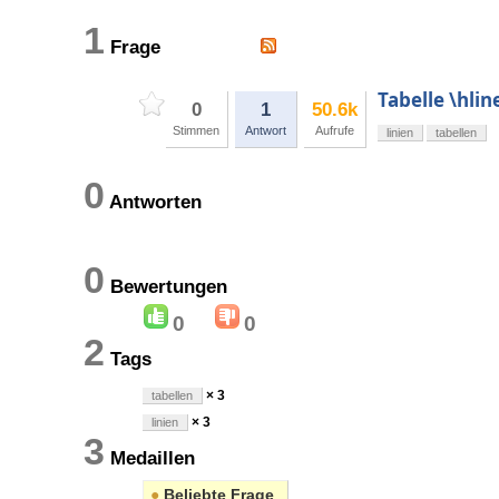
1
Frage
Tabelle \hlin
0
1
50.6k
Stimmen
Antwort
Aufrufe
linien
tabellen
0
Antworten
0
Bewertungen
0
0
2
Tags
× 3
tabellen
× 3
linien
3
Medaillen
●
Beliebte Frage