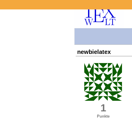
newbielatex
1
Punkte