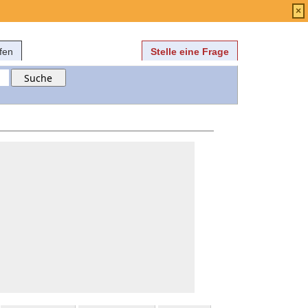
Anmelden
über
FAQ
×
fen
Stelle eine Frage