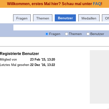
Willkommen, erstes Mal hier? Schau mal unter
FAQ
!
Benutzer
Fragen
Themen
Medaillen
Of
Fragen
Themen
Benutzer
Registrierte Benutzer
Mitglied von
23 Feb '15, 13:20
Letztes Mal gesehen
22 Dez '16, 13:22