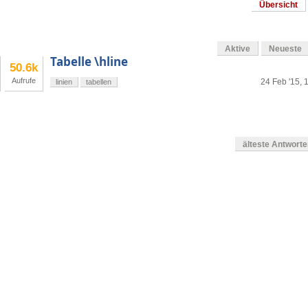
Übersicht
Aktive
Neueste
Tabelle \hline
50.6k
Aufrufe
24 Feb '15, 
linien
tabellen
älteste Antwort
en