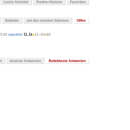
Letzte Aktivität
Punkte-Historie
Favoriten
Beliebte
mit den meisten Stimmen
Offen
11.1k
15:50
saputello
●
21
●
43
●
65
en
neueste Antworten
Beliebteste Antworten