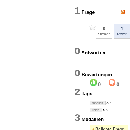
1
Frage
0
1
Stimmen
Antwort
0
Antworten
0
Bewertung
0
0
2
Tags
× 3
tabellen
× 3
linien
3
Medaillen
●
Beliebte Frage