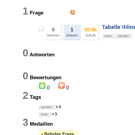
1
Frage
Tabelle \hlin
0
1
50.6k
Stimmen
Antwort
Aufrufe
linien
tabellen
0
Antworten
0
Bewertungen
0
0
2
Tags
× 3
tabellen
× 3
linien
3
Medaillen
●
Beliebte Frage