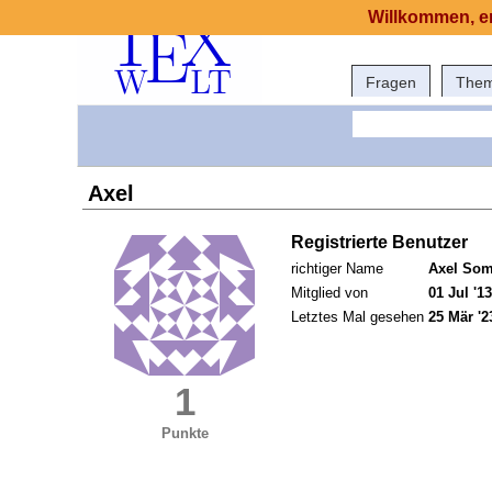
Willkommen, er
Fragen
The
Axel
Registrierte Benutzer
richtiger Name
Axel Som
Mitglied von
01 Jul '13
Letztes Mal gesehen
25 Mär '2
1
Punkte