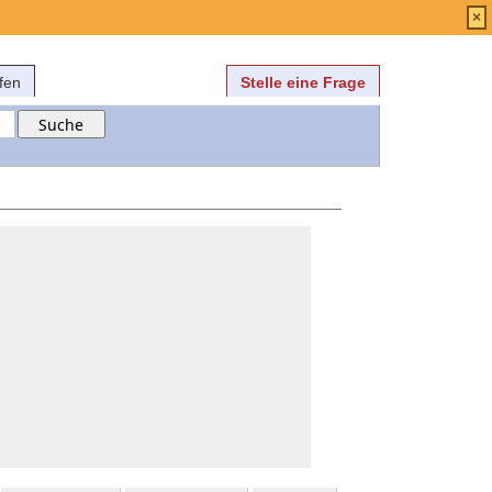
Anmelden
über
FAQ
×
fen
Stelle eine Frage