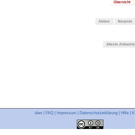
Übersicht
Aktive
Neueste
älteste Antwort
en
über
|
FAQ
|
Impressum
|
Datenschutzerklärung
|
Hilfe
|
K