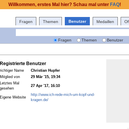
Willkommen, erstes Mal hier? Schau mal unter
FAQ
!
Benutzer
Fragen
Themen
Medaillen
Of
Fragen
Themen
Benutzer
Registrierte Benutzer
richtiger Name
Christian Hupfer
Mitglied von
29 Mär '15, 19:34
Letztes Mal
27 Apr '17, 16:10
gesehen
http://www.ich-rede-mich-um-kopf-und-
Eigene Website
kragen.de/