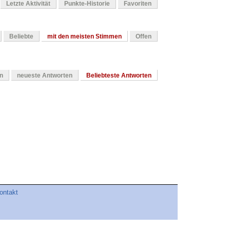
Letzte Aktivität
Punkte-Historie
Favoriten
Beliebte
mit den meisten Stimmen
Offen
en
neueste Antworten
Beliebteste Antworten
ontakt