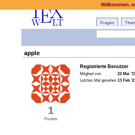
Willkommen, er
Fragen
The
apple
Registrierte Benutzer
Mitglied von
22 Mai '1
Letztes Mal gesehen
13 Feb '2
1
Punkte