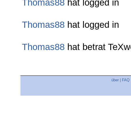
Thomas88
hat logged in
Thomas88
hat logged in
Thomas88
hat betrat TeX
über
|
FAQ