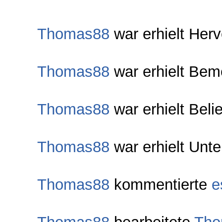
Thomas88
war erhielt Her
Thomas88
war erhielt Bem
Thomas88
war erhielt Beli
Thomas88
war erhielt Unte
Thomas88
kommentierte
e