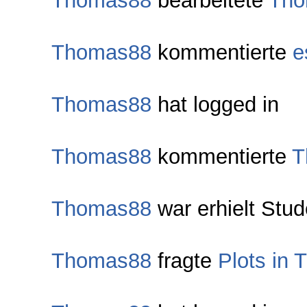
Thomas88
bearbeitete
Tho
Thomas88
kommentierte
e
Thomas88
hat logged in
Thomas88
kommentierte
T
Thomas88
war erhielt Stud
Thomas88
fragte
Plots in T