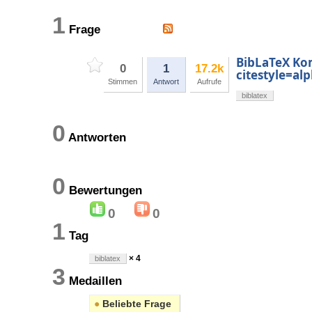
1
Frage
BibLaTeX Ko
0
1
17.2k
citestyle=al
Stimmen
Antwort
Aufrufe
biblatex
0
Antworten
0
Bewertungen
0
0
1
Tag
× 4
biblatex
3
Medaillen
●
Beliebte Frage