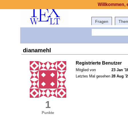
Willkommen, e
Fragen
The
dianamehl
Registrierte Benutzer
Mitglied von
23 Jan '1
Letztes Mal gesehen
28 Aug '2
1
Punkte