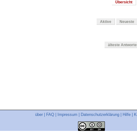
Übersicht
Aktive
Neueste
älteste Antwort
en
über
|
FAQ
|
Impressum
|
Datenschutzerklärung
|
Hilfe
|
K