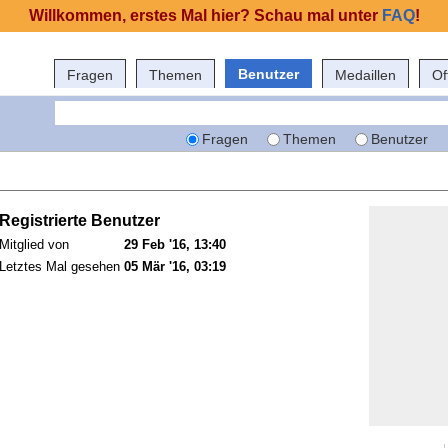
Willkommen, erstes Mal hier? Schau mal unter
FAQ
!
Benutzer
Fragen
Themen
Medaillen
Of
Fragen
Themen
Benutzer
Registrierte Benutzer
Mitglied von
29 Feb '16, 13:40
Letztes Mal gesehen
05 Mär '16, 03:19