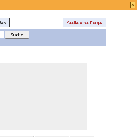
Anmelden
über
FAQ
×
fen
Stelle eine Frage