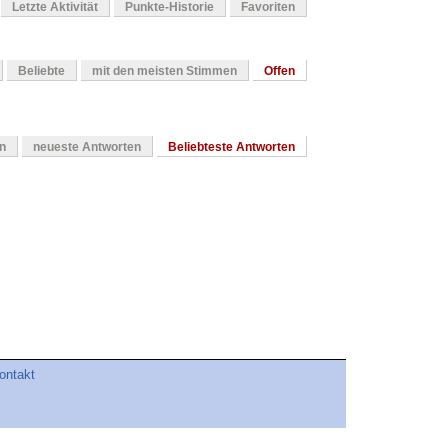
Letzte Aktivität
Punkte-Historie
Favoriten
Beliebte
mit den meisten Stimmen
Offen
en
neueste Antworten
Beliebteste Antworten
ontakt