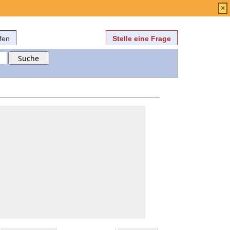
Anmelden
über
FAQ
×
fen
Stelle eine Frage