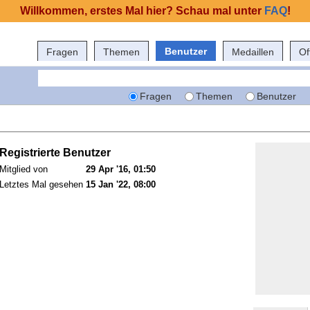
Willkommen, erstes Mal hier? Schau mal unter
FAQ
!
Benutzer
Fragen
Themen
Medaillen
Of
Fragen
Themen
Benutzer
Registrierte Benutzer
Mitglied von
29 Apr '16, 01:50
Letztes Mal gesehen
15 Jan '22, 08:00