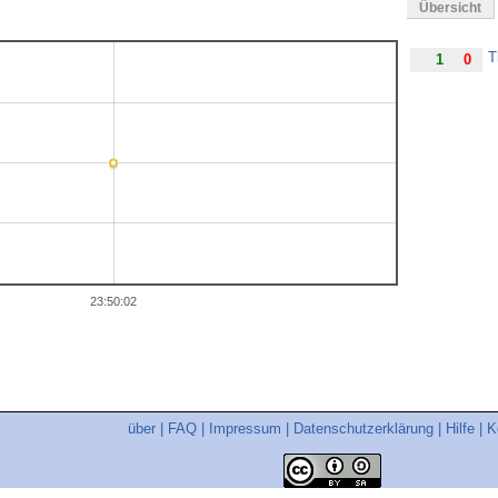
Übersicht
T
1
0
23:50:02
über
|
FAQ
|
Impressum
|
Datenschutzerklärung
|
Hilfe
|
K