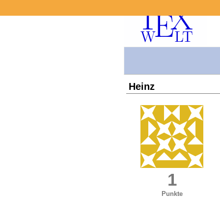
Heinz
1
Punkte