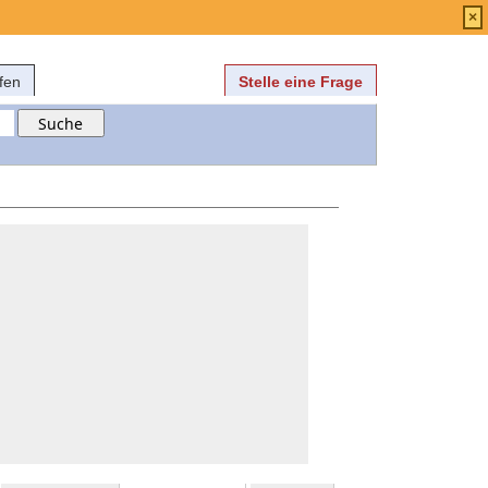
Anmelden
über
FAQ
×
fen
Stelle eine Frage