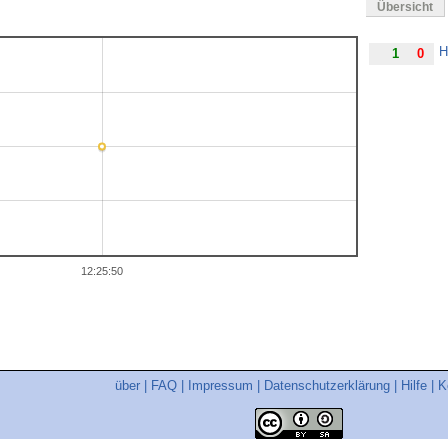
Übersicht
H
1
0
12:25:50
über
|
FAQ
|
Impressum
|
Datenschutzerklärung
|
Hilfe
|
K