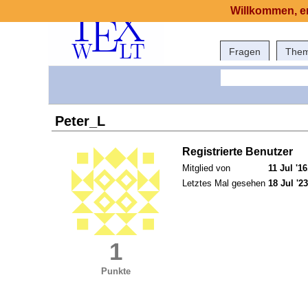
Willkommen, er
Fragen
The
Peter_L
Registrierte Benutzer
Mitglied von
11 Jul '16
Letztes Mal gesehen
18 Jul '23
1
Punkte