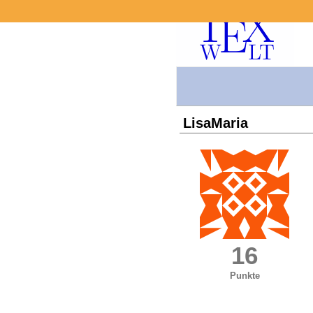
LisaMaria
16
Punkte