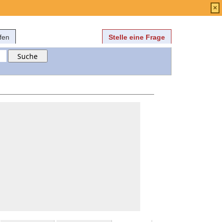
Anmelden
über
FAQ
×
fen
Stelle eine Frage