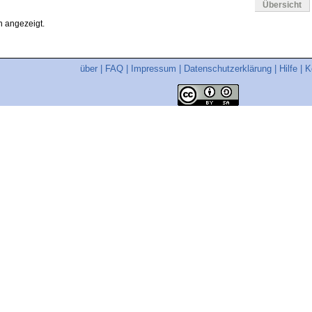
Übersicht
 angezeigt.
über
|
FAQ
|
Impressum
|
Datenschutzerklärung
|
Hilfe
|
K