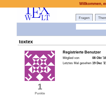
Willkommen, er
Fragen
The
toxtex
Registrierte Benutzer
Mitglied von
08 Okt '1
Letztes Mal gesehen
19 Dez '2
1
Punkte