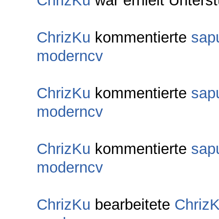
ChrizKu
war erhielt Unterst
ChrizKu
kommentierte
sapu
moderncv
ChrizKu
kommentierte
sapu
moderncv
ChrizKu
kommentierte
sapu
moderncv
ChrizKu
bearbeitete
Chriz