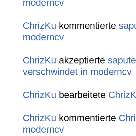
moderncv
ChrizKu
kommentierte
sapu
moderncv
ChrizKu
akzeptierte
sapute
verschwindet in moderncv
ChrizKu
bearbeitete
Chriz
ChrizKu
kommentierte
Chr
moderncv