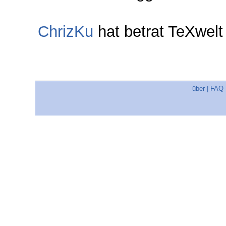
ChrizKu
hat betrat TeXwel
über
|
FAQ