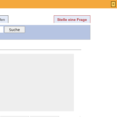
Anmelden
über
FAQ
×
fen
Stelle eine Frage