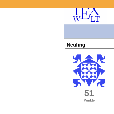
Neuling
51
Punkte