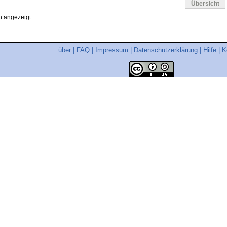
Übersicht
 angezeigt.
über
|
FAQ
|
Impressum
|
Datenschutzerklärung
|
Hilfe
|
K