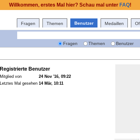
Willkommen, erstes Mal hier? Schau mal unter
FAQ
!
Benutzer
Fragen
Themen
Medaillen
Of
Fragen
Themen
Benutzer
Registrierte Benutzer
Mitglied von
24 Nov '16, 09:22
Letztes Mal gesehen
14 Mär, 10:11