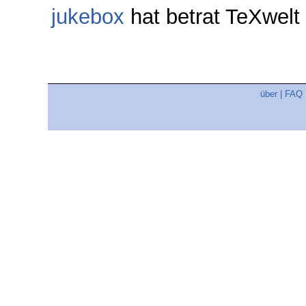
jukebox
hat betrat TeXwel
über
|
FAQ