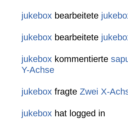
jukebox
bearbeitete
jukebo
jukebox
bearbeitete
jukebo
jukebox
kommentierte
sapu
Y-Achse
jukebox
fragte
Zwei X-Achs
jukebox
hat logged in