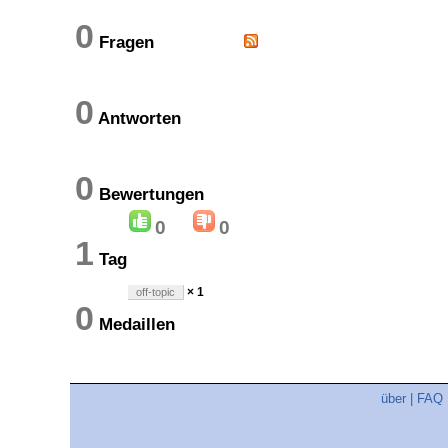
0
Fragen
0
Antworten
0
Bewertungen
0
0
1
Tag
× 1
off-topic
0
Medaillen
über
|
FAQ