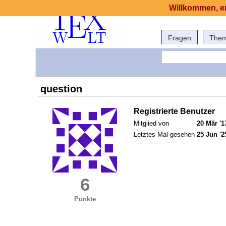
Willkommen, er
Fragen
The
question
Registrierte Benutzer
Mitglied von
20 Mär '1
Letztes Mal gesehen
25 Jun '2
6
Punkte