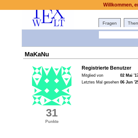
Willkommen, er
Fragen
The
MaKaNu
Registrierte Benutzer
Mitglied von
02 Mai '1
Letztes Mal gesehen
06 Jun '2
31
Punkte