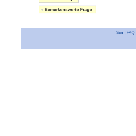
●
Bemerkenswerte Frage
über
|
FAQ