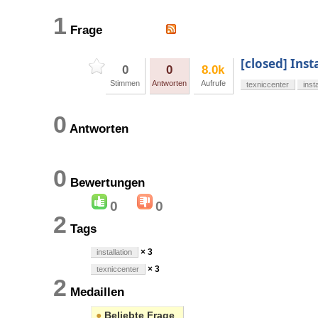
1
Frage
[closed] Ins
0
0
8.0k
Stimmen
Antworten
Aufrufe
texniccenter
insta
0
Antworten
0
Bewertungen
0
0
2
Tags
× 3
installation
× 3
texniccenter
2
Medaillen
●
Beliebte Frage