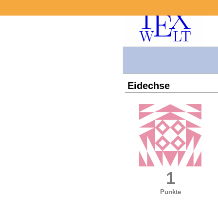
Eidechse
1
Punkte