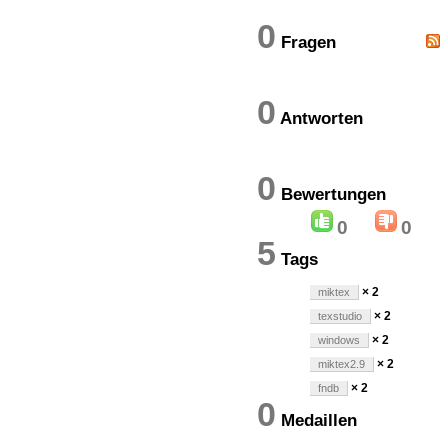
0
Fragen
0
Antworten
0
Bewertung
0
0
5
Tags
× 2
miktex
× 2
texstudio
× 2
windows
× 2
miktex2.9
× 2
fndb
0
Medaillen