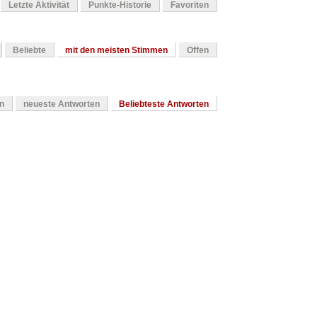
Letzte Aktivität
Punkte-Historie
Favoriten
Beliebte
mit den meisten Stimmen
Offen
en
neueste Antworten
Beliebteste Antworten