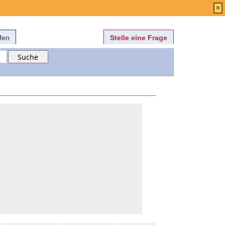
Anmelden
über
FAQ
×
fen
Stelle eine Frage