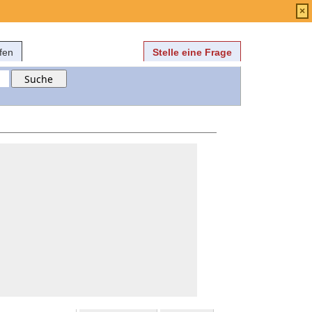
Anmelden
über
FAQ
×
fen
Stelle eine Frage