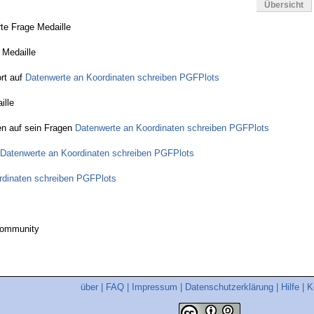
Übersicht
te Frage Medaille
 Medaille
rt auf
Datenwerte an Koordinaten schreiben PGFPlots
ille
n auf sein Fragen
Datenwerte an Koordinaten schreiben PGFPlots
Datenwerte an Koordinaten schreiben PGFPlots
rdinaten schreiben PGFPlots
community
über
|
FAQ
|
Impressum
|
Datenschutzerklärung
|
Hilfe
|
K