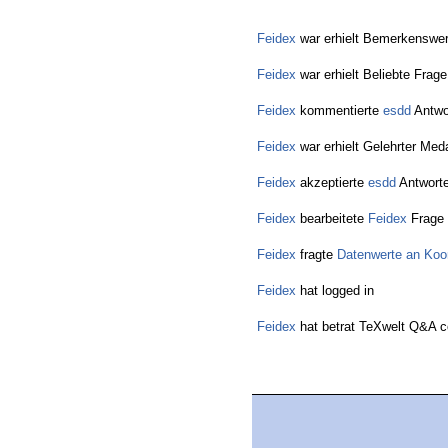
Feidex
war erhielt Bemerkenswer
Feidex
war erhielt Beliebte Frage
Feidex
kommentierte
esdd
Antwo
Feidex
war erhielt Gelehrter Meda
Feidex
akzeptierte
esdd
Antworte
Feidex
bearbeitete
Feidex
Frage
Feidex
fragte
Datenwerte an Koo
Feidex
hat logged in
Feidex
hat betrat TeXwelt Q&A 