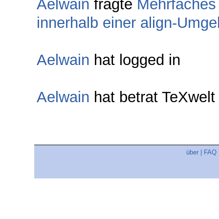
Aelwain
fragte
Mehrfaches
innerhalb einer align-Umg
Aelwain
hat logged in
Aelwain
hat betrat TeXwel
über
|
FAQ