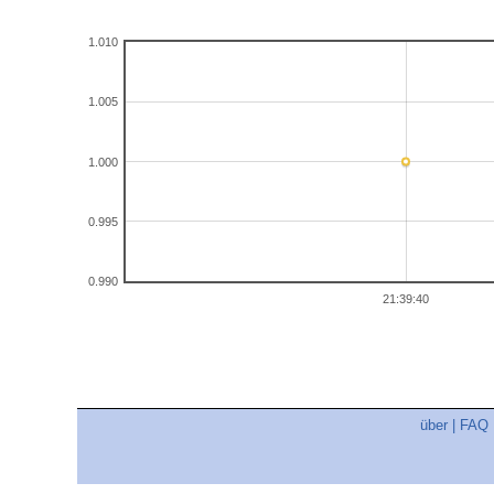
1.010
1.005
1.000
0.995
0.990
21:39:40
über
|
FAQ