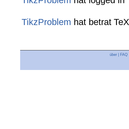
TikzProblem
hat logged in
TikzProblem
hat betrat Te
über
|
FAQ