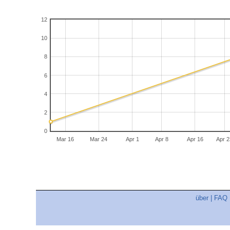
12
10
8
6
4
2
0
Mar 16
Mar 24
Apr 1
Apr 8
Apr 16
Apr 2
über
|
FAQ