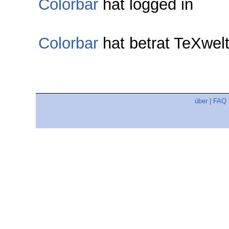
Colorbar
hat logged in
Colorbar
hat betrat TeXwe
über
|
FAQ