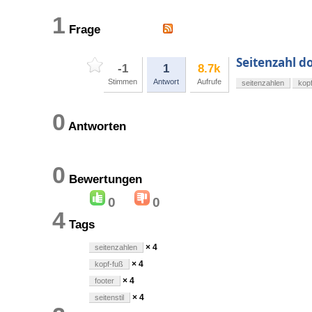
1
Frage
Seitenzahl do
-1
1
8.7k
Stimmen
Antwort
Aufrufe
seitenzahlen
kop
0
Antworten
0
Bewertungen
0
0
4
Tags
× 4
seitenzahlen
× 4
kopf-fuß
× 4
footer
× 4
seitenstil