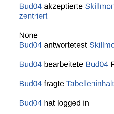
Bud04
akzeptierte
Skillmo
zentriert
None
Bud04
antwortetest
Skillm
Bud04
bearbeitete
Bud04
F
Bud04
fragte
Tabelleninhalt
Bud04
hat logged in