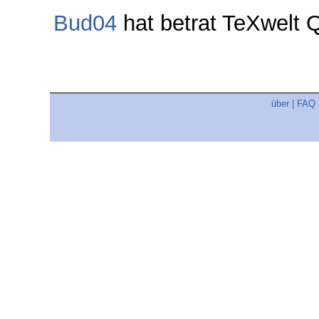
Bud04
hat betrat TeXwelt
über
|
FAQ