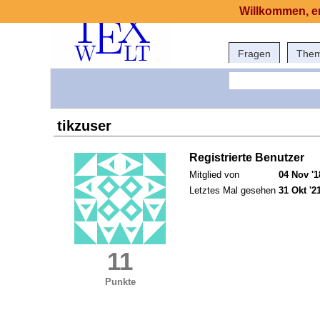
Willkommen, er
Fragen
The
tikzuser
Registrierte Benutzer
Mitglied von
04 Nov '1
Letztes Mal gesehen
31 Okt '2
11
Punkte